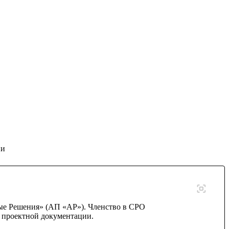
ии
е Решения» (АП «АР»). Членство в СРО
и проектной документации.